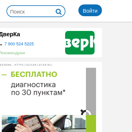
Войти
ДверКа
7 900 524 5225
Рекомендуем
ЕКЛАМА • HTTPS://GUSAR.LECAR.RU/