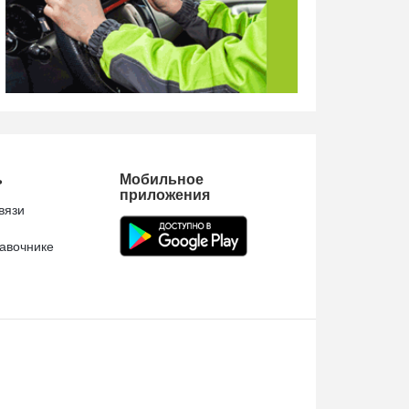
ь
Мобильное
приложения
вязи
авочнике